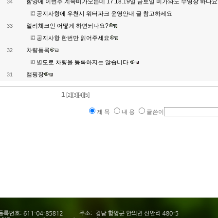
함양에 이번주 계속비가오는데 17.18.19일 금토일 비가와도 수영장 하나요
34
공지사항에 우천시 워터파크 운영안내 글 참고하세요
얼리체크인 어떻게 하면되나요?
33
공지사항 한번만 읽어주세요
차량등록
32
별도로 차량을 등록하지는 않습니다.
캠핑장
31
1
[
][
][
][
]
2
3
4
5
제 목
내 용
글쓴이